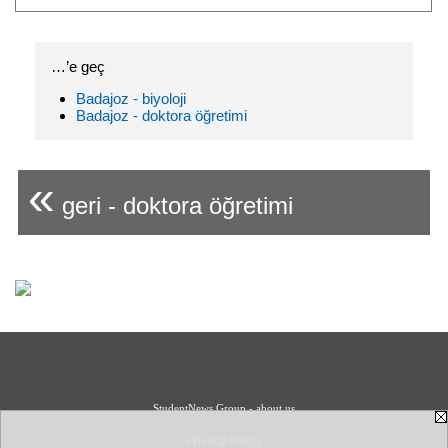
…’e geç
Badajoz - biyoloji
Badajoz - doktora öğretimi
«
geri - doktora öğretimi
StudentNews Group - about us
Privacy Policy