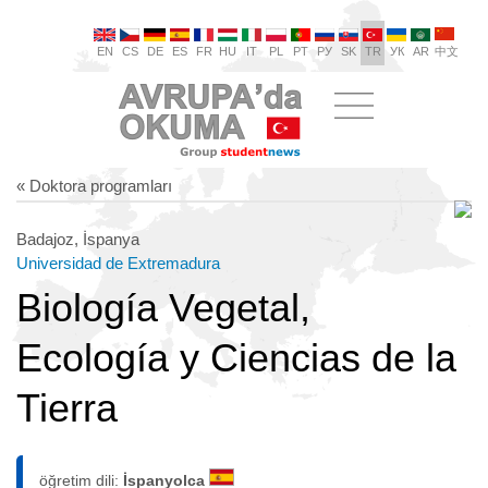
EN
CS
DE
ES
FR
HU
IT
PL
PT
РУ
SK
TR
УК
AR
中文
« Doktora programları
Badajoz, İspanya
Universidad de Extremadura
Biología Vegetal,
Ecología y Ciencias de la
Tierra
öğretim dili:
İspanyolca