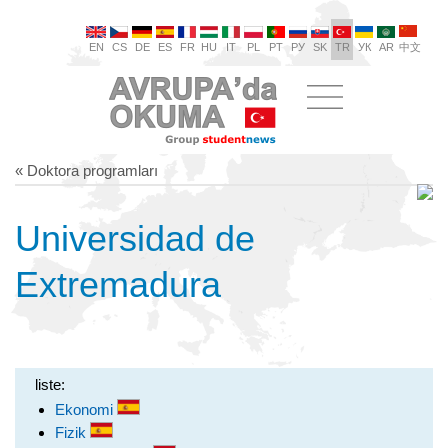
EN
CS
DE
ES
FR
HU
IT
PL
PT
РУ
SK
TR
УК
AR
中文
« Doktora programları
Universidad de
Extremadura
liste:
Ekonomi
Fizik