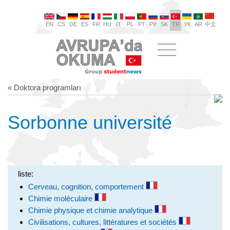
EN
CS
DE
ES
FR
HU
IT
PL
PT
РУ
SK
TR
УК
AR
中文
« Doktora programları
Sorbonne université
liste:
Cerveau, cognition, comportement
Chimie moléculaire
Chimie physique et chimie analytique
Civilisations, cultures, littératures et sociétés