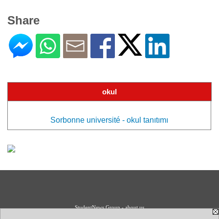
Share
okul
Sorbonne université - okul tanıtımı
StudentNews Group - about us