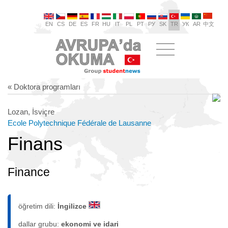
EN
CS
DE
ES
FR
HU
IT
PL
PT
РУ
SK
TR
УК
AR
中文
« Doktora programları
Lozan, İsviçre
Ecole Polytechnique Fédérale de Lausanne
Finans
Finance
öğretim dili:
İngilizce
dallar grubu:
ekonomi ve idari