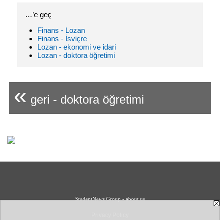
…’e geç
Finans - Lozan
Finans - İsviçre
Lozan - ekonomi ve idari
Lozan - doktora öğretimi
«
geri - doktora öğretimi
StudentNews Group - about us
Privacy Policy