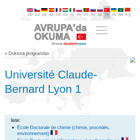
EN
CS
DE
ES
FR
HU
IT
PL
PT
РУ
SK
TR
УК
AR
中文
« Doktora programları
Université Claude-
Bernard Lyon 1
liste:
École Doctorale de chimie (chimie, procédés,
environnement)