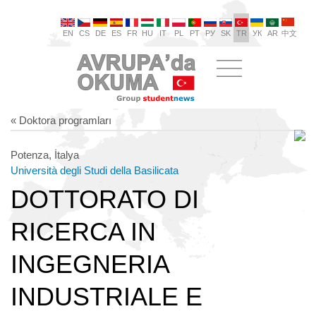
EN
CS
DE
ES
FR
HU
IT
PL
PT
РУ
SK
TR
УК
AR
中文
« Doktora programları
Potenza, İtalya
Università degli Studi della Basilicata
DOTTORATO DI
RICERCA IN
INGEGNERIA
INDUSTRIALE E