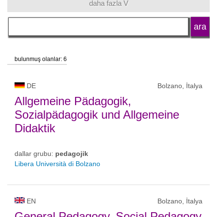
daha fazla V
dil
okul tipi
bulunmuş olanlar: 6
okul statüsü
DE
Bolzano, İtalya
Allgemeine Pädagogik,
Sozialpädagogik und Allgemeine
Didaktik
dallar grubu:
pedagojik
Libera Università di Bolzano
EN
Bolzano, İtalya
General Pedagogy, Social Pedagogy