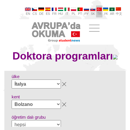
EN
CS
DE
ES
FR
HU
IT
PL
PT
РУ
SK
TR
УК
AR
中文
Doktora programları
ülke
kent
öğretim dalı grubu