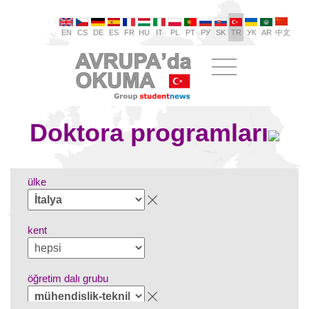
EN
CS
DE
ES
FR
HU
IT
PL
PT
РУ
SK
TR
УК
AR
中文
Doktora programları
ülke
kent
öğretim dalı grubu