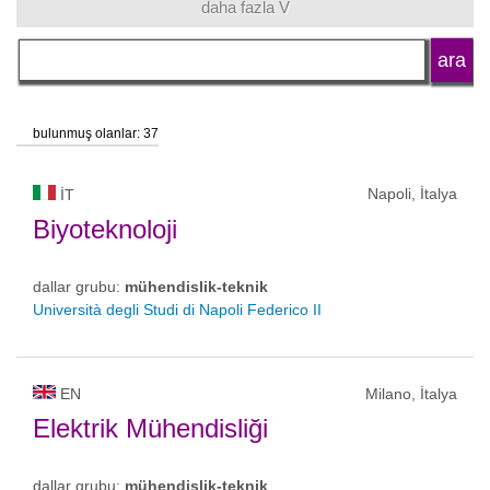
daha fazla V
dil
okul tipi
bulunmuş olanlar: 37
okul statüsü
Napoli, İtalya
IT
Biyoteknoloji
dallar grubu:
mühendislik-teknik
Università degli Studi di Napoli Federico II
EN
Milano, İtalya
Elektrik Mühendisliği
dallar grubu:
mühendislik-teknik