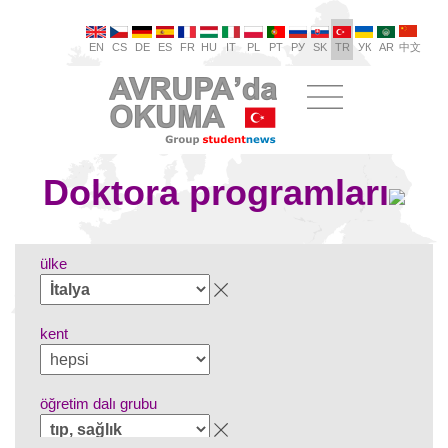
EN
CS
DE
ES
FR
HU
IT
PL
PT
РУ
SK
TR
УК
AR
中文
Doktora programları
ülke
kent
öğretim dalı grubu