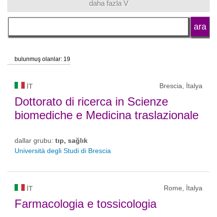
daha fazla V
dil
okul tipi
bulunmuş olanlar: 19
okul statüsü
Brescia, İtalya
IT
Dottorato di ricerca in Scienze
biomediche e Medicina traslazionale
dallar grubu:
tıp, sağlık
Università degli Studi di Brescia
Rome, İtalya
IT
Farmacologia e tossicologia