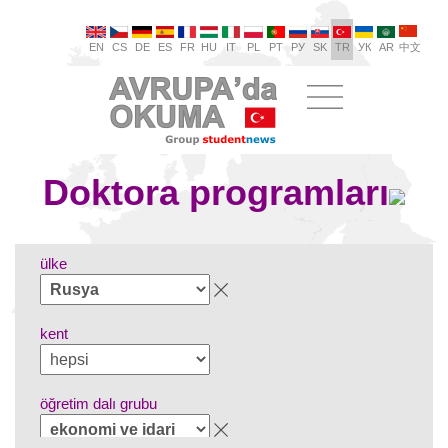
EN
CS
DE
ES
FR
HU
IT
PL
PT
РУ
SK
TR
УК
AR
中文
Doktora programları
ülke
kent
öğretim dalı grubu