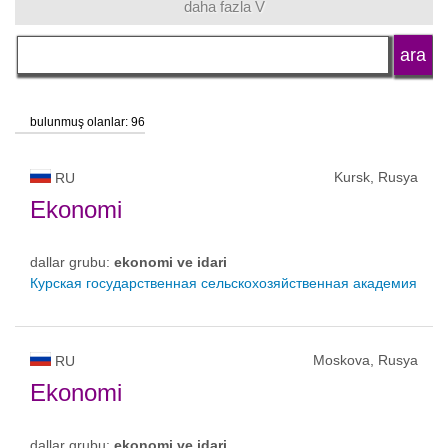
daha fazla V
dil
okul tipi
bulunmuş olanlar: 96
okul statüsü
Kursk, Rusya
RU
Ekonomi
dallar grubu:
ekonomi ve idari
Курская государственная сельскохозяйственная академия
Moskova, Rusya
RU
Ekonomi
dallar grubu:
ekonomi ve idari