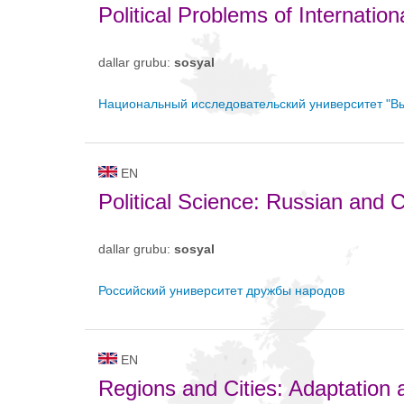
Political Problems of Internati
dallar grubu:
sosyal
Национальный исследовательский университет "В
EN
Political Science: Russian and 
dallar grubu:
sosyal
Российский университет дружбы народов
EN
Regions and Cities: Adaptation