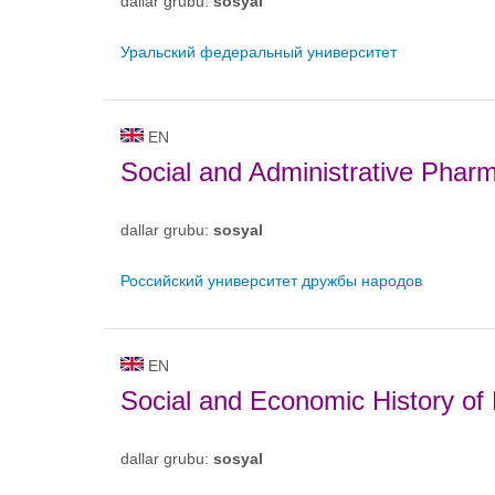
dallar grubu:
sosyal
Уральский федеральный университет
EN
Social and Administrative Phar
dallar grubu:
sosyal
Российский университет дружбы народов
EN
Social and Economic History of 
dallar grubu:
sosyal