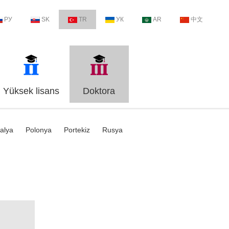
РУ
SK
TR
УК
AR
中文
Yüksek lisans
Doktora
talya
Polonya
Portekiz
Rusya