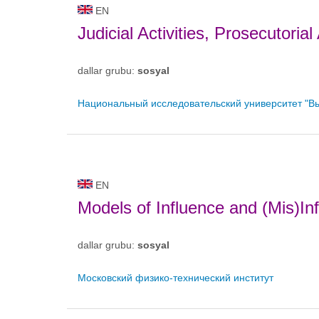
EN
Judicial Activities, Prosecutori
dallar grubu:
sosyal
Национальный исследовательский университет "В
EN
Models of Influence and (Mis)In
dallar grubu:
sosyal
Московский физико-технический институт