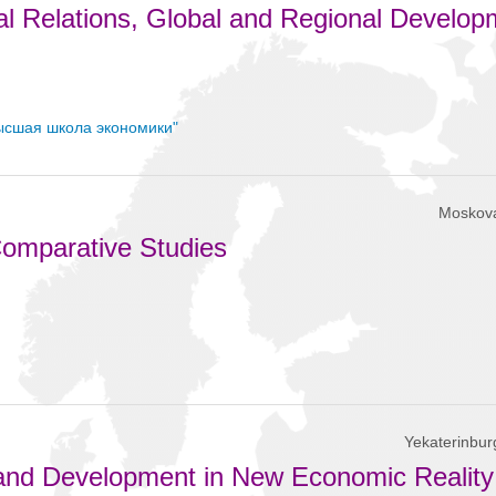
onal Relations, Global and Regional Develo
ысшая школа экономики"
Moskov
Comparative Studies
Yekaterinbur
 and Development in New Economic Reality