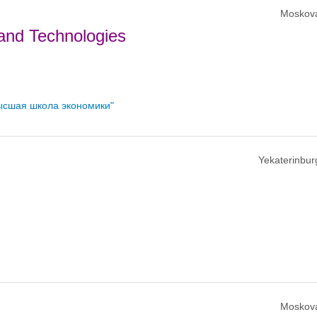
Moskov
s and Technologies
ысшая школа экономики"
Yekaterinbur
Moskov