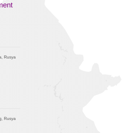
pment
a, Rusya
g, Rusya