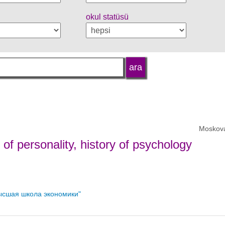
okul statüsü
Moskov
of personality, history of psychology
ысшая школа экономики"