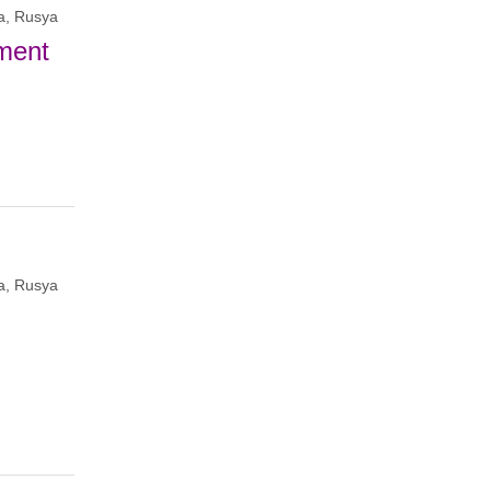
a, Rusya
ement
a, Rusya