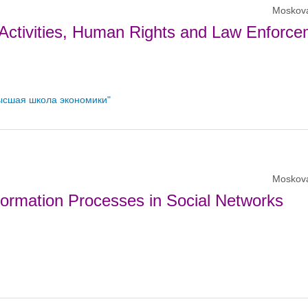
Moskov
al Activities, Human Rights and Law Enforc
ысшая школа экономики"
Moskov
formation Processes in Social Networks