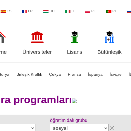
ES
FR
HU
IT
PL
PT
me
Üniversiteler
Lisans
Bütünleşik
turya
Birleşik Krallık
Çekya
Fransa
İspanya
İsviçre
İ
ra programları
öğretim dalı grubu