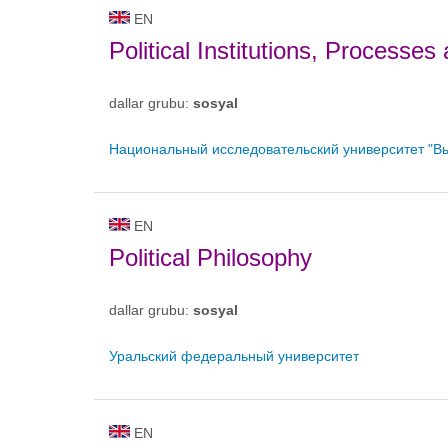
EN
Political Institutions, Processe
dallar grubu:
sosyal
Национальный исследовательский университет "В
EN
Political Philosophy
dallar grubu:
sosyal
Уральский федеральный университет
EN