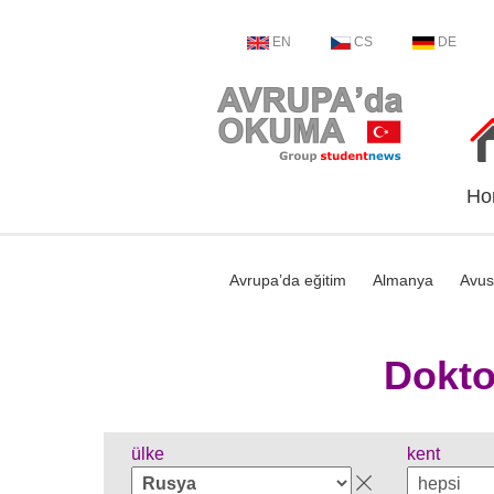
EN
CS
DE
Ho
Avrupa’da eğitim
Almanya
Avus
Dokto
ülke
kent