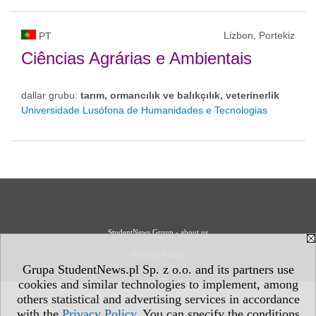
Lizbon, Portekiz
PT
Ciências Agrárias e Ambientais
dallar grubu:
tarım, ormancılık ve balıkçılık, veterinerlik
Universidade Lusófona de Humanidades e Tecnologias
StudentNews Group - about us
Privacy Policy
Grupa StudentNews.pl Sp. z o.o. and its partners use
cookies and similar technologies to implement, among
others statistical and advertising services in accordance
with the
Privacy Policy
. You can specify the conditions