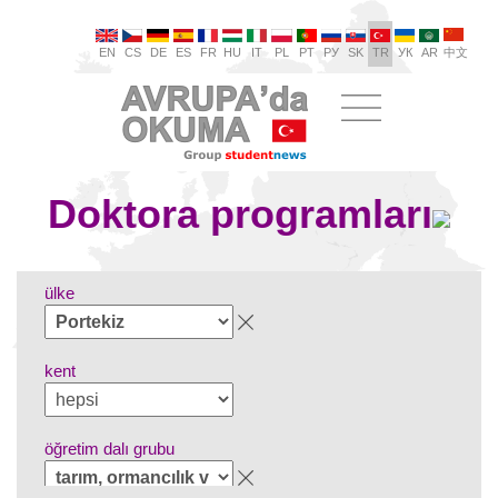
EN
CS
DE
ES
FR
HU
IT
PL
PT
РУ
SK
TR
УК
AR
中文
Doktora programları
ülke
kent
öğretim dalı grubu