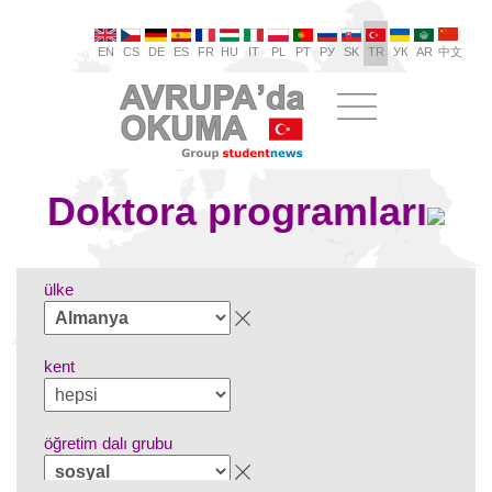
EN
CS
DE
ES
FR
HU
IT
PL
PT
РУ
SK
TR
УК
AR
中文
Doktora programları
ülke
kent
öğretim dalı grubu