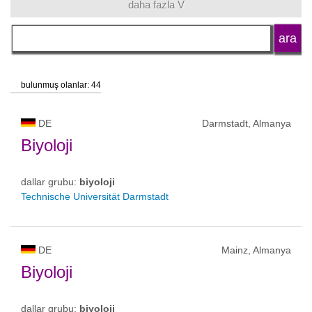
daha fazla V
dil
okul tipi
bulunmuş olanlar: 44
okul statüsü
DE
Darmstadt, Almanya
Biyoloji
dallar grubu:
biyoloji
Technische Universität Darmstadt
DE
Mainz, Almanya
Biyoloji
dallar grubu:
biyoloji