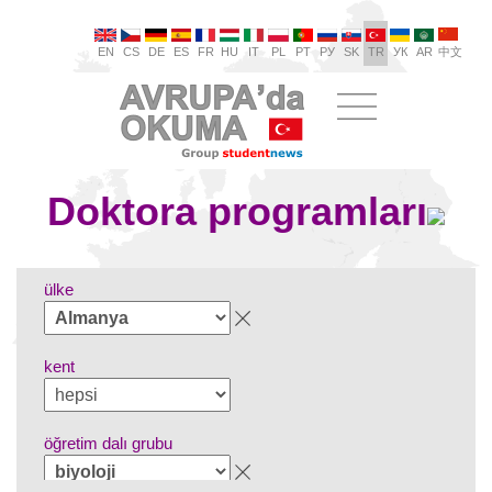
EN
CS
DE
ES
FR
HU
IT
PL
PT
РУ
SK
TR
УК
AR
中文
Doktora programları
ülke
kent
öğretim dalı grubu