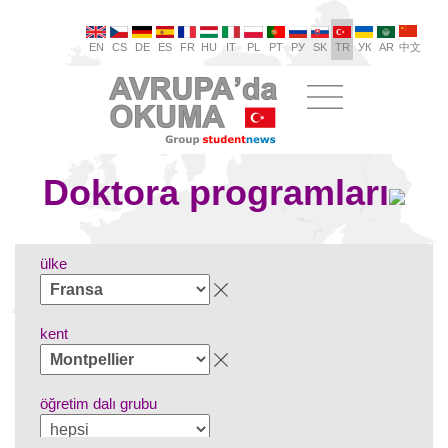
EN
CS
DE
ES
FR
HU
IT
PL
PT
РУ
SK
TR
УК
AR
中文
Doktora programları
ülke
kent
öğretim dalı grubu