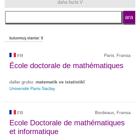
daha fazla V
dil
okul tipi
bulunmuş olanlar: 9
okul statüsü
Paris, Fransa
FR
École doctorale de mathématiques
dallar grubu:
matematik ve istatistikî
Université Paris-Saclay
Bordeaux, Fransa
FR
Ecole Doctorale de mathématiques
et informatique