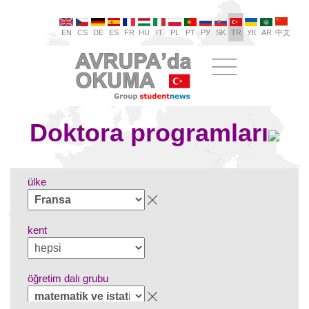
EN
CS
DE
ES
FR
HU
IT
PL
PT
РУ
SK
TR
УК
AR
中文
Doktora programları
ülke
kent
öğretim dalı grubu