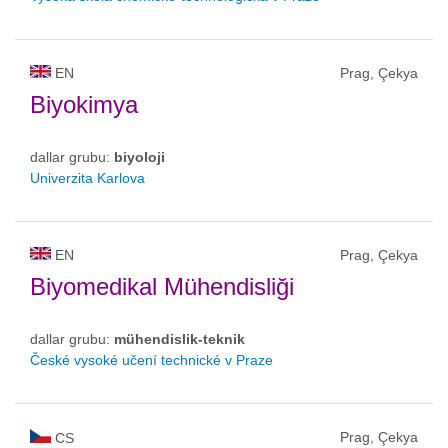
EN
Prag, Çekya
Biyokimya
dallar grubu:
biyoloji
Univerzita Karlova
EN
Prag, Çekya
Biyomedikal Mühendisliği
dallar grubu:
mühendislik-teknik
České vysoké učení technické v Praze
Prag, Çekya
CS