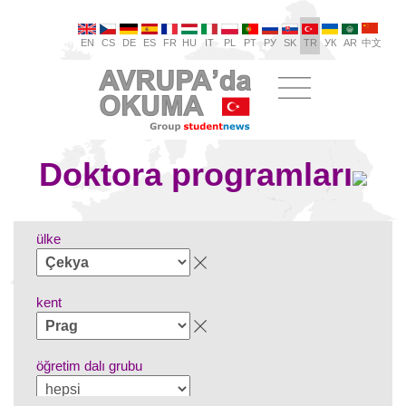
EN
CS
DE
ES
FR
HU
IT
PL
PT
РУ
SK
TR
УК
AR
中文
Doktora programları
ülke
kent
öğretim dalı grubu