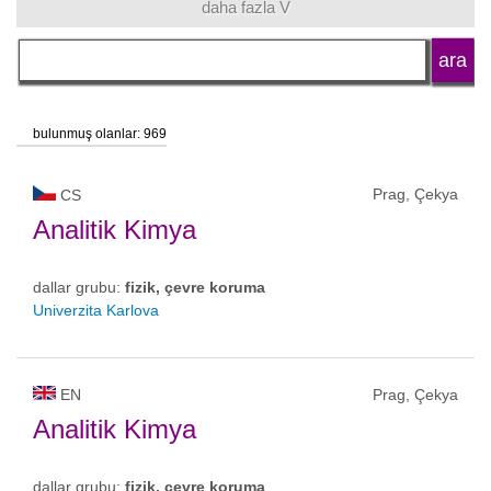
daha fazla V
dil
okul tipi
bulunmuş olanlar: 969
okul statüsü
Prag, Çekya
CS
Analitik Kimya
dallar grubu:
fizik, çevre koruma
Univerzita Karlova
EN
Prag, Çekya
Analitik Kimya
dallar grubu:
fizik, çevre koruma