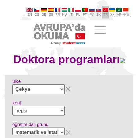
EN
CS
DE
ES
FR
HU
IT
PL
PT
РУ
SK
TR
УК
AR
中文
Doktora programları
ülke
kent
öğretim dalı grubu