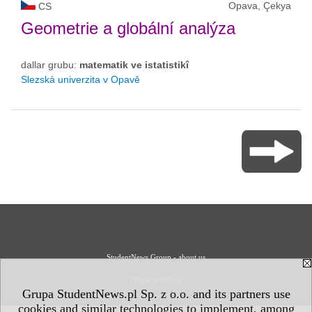
Opava, Çekya
CS
Geometrie a globální analýza
dallar grubu:
matematik ve istatistikî
Slezská univerzita v Opavě
StudentNews Group - about us
Privacy Policy
Grupa StudentNews.pl Sp. z o.o. and its partners use
cookies and similar technologies to implement, among