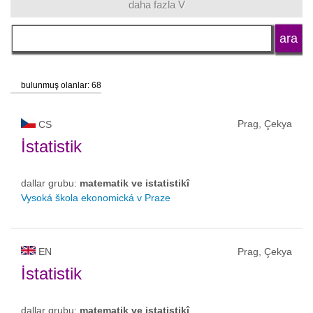
daha fazla V
dil
okul tipi
bulunmuş olanlar: 68
okul statüsü
Prag, Çekya
CS
İstatistik
dallar grubu:
matematik ve istatistikî
Vysoká škola ekonomická v Praze
EN
Prag, Çekya
İstatistik
dallar grubu:
matematik ve istatistikî